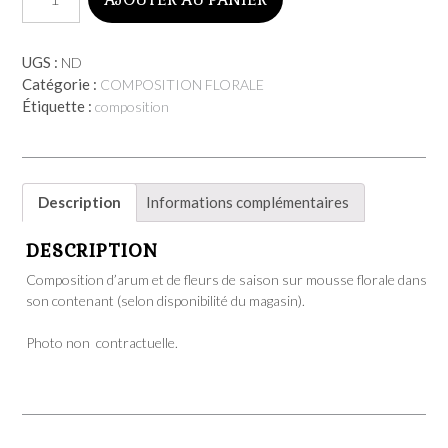
de
COMPOSITION
ARUM
UGS :
ND
Catégorie :
COMPOSITION FLORALE
Étiquette :
composition
Description
Informations complémentaires
DESCRIPTION
Composition d’arum et de fleurs de saison sur mousse florale dans
son contenant (selon disponibilité du magasin).
Photo non contractuelle.