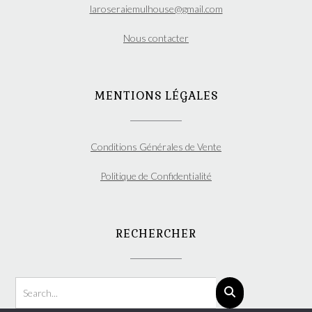
du
laroseraiemulhouse@gmail.com
produit
Nous contacter
MENTIONS LÉGALES
Conditions Générales de Vente
Politique de Confidentialité
RECHERCHER