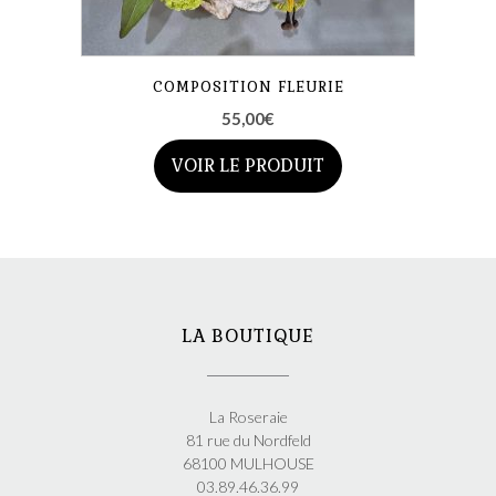
COMPOSITION FLEURIE
55,00
€
VOIR LE PRODUIT
Ce
produit
a
plusieurs
variations.
Les
LA BOUTIQUE
options
peuvent
être
choisies
La Roseraie
sur
81 rue du Nordfeld
la
68100 MULHOUSE
page
03.89.46.36.99