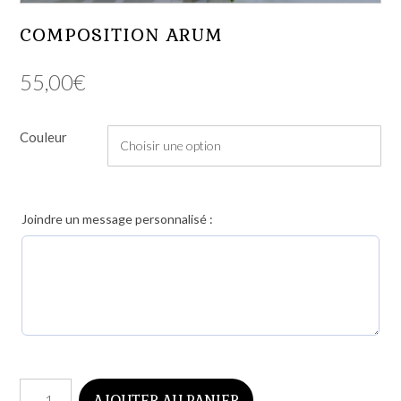
COMPOSITION ARUM
55,00
€
Couleur
Joindre un message personnalisé :
quantité
AJOUTER AU PANIER